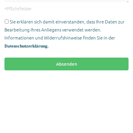
*Pflichtfelder
Sie erklären sich damit einverstanden, dass Ihre Daten zur
Bearbeitung Ihres Anliegens verwendet werden.
Informationen und Widerrufshinweise finden Sie in der
Datenschutzerklärung.
Bitte
lassen
Sie
dieses
Feld
leer.