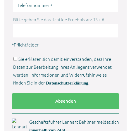
Bitte
dieses
lassen
Feld
Sie
Bitte
Bitte geben Sie das richtige Ergebnis an: 13 + 6
leer.
dieses
lassen
Feld
Sie
leer.
dieses
*Pflichtfelder
Feld
leer.
Sie erklären sich damit einverstanden, dass Ihre
Daten zur Bearbeitung Ihres Anliegens verwendet
werden. Informationen und Widerrufshinweise
finden Sie in der
Datenschutzerklärung.
Bitte
lassen
Sie
dieses
Geschäftsführer Lennart Behlmer meldet sich
Feld
innerhalb von 24h!