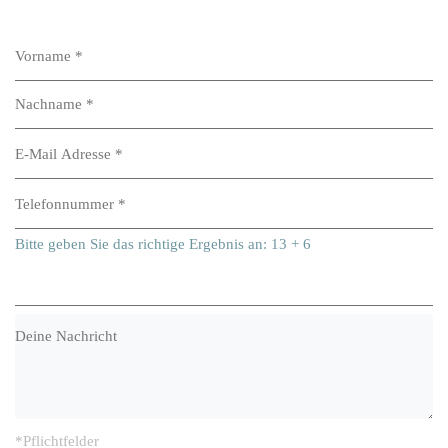
Bitte
lassen
Bitte
Sie
lassen
dieses
Bitte
Bitte geben Sie das richtige Ergebnis an: 13 + 6
Sie
Feld
lassen
dieses
leer.
Sie
Feld
dieses
leer.
Feld
leer.
*Pflichtfelder