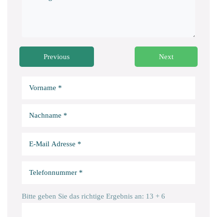
Previous
Next
Bitte
lassen
Sie
Bitte
dieses
lassen
Feld
Sie
Bitte
Bitte geben Sie das richtige Ergebnis an: 13 + 6
leer.
dieses
lassen