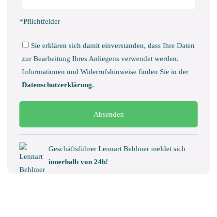
Feld
Sie
leer.
dieses
*Pflichtfelder
Feld
leer.
Sie erklären sich damit einverstanden, dass Ihre Daten
zur Bearbeitung Ihres Anliegens verwendet werden.
Informationen und Widerrufshinweise finden Sie in der
Datenschutzerklärung.
Bitte
lassen
Sie
dieses
Geschäftsführer Lennart Behlmer meldet sich
Feld
innerhalb von 24h!
leer.