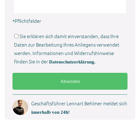
lassen
Feld
Sie
leer.
dieses
*Pflichtfelder
Feld
leer.
Sie erklären sich damit einverstanden, dass Ihre
Daten zur Bearbeitung Ihres Anliegens verwendet
werden. Informationen und Widerrufshinweise
finden Sie in der
Datenschutzerklärung.
Bitte
lassen
Sie
dieses
Geschäftsführer Lennart Behlmer meldet sich
Feld
innerhalb von 24h!
leer.