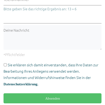
lassen
dieses
Bitte
Bitte geben Sie das richtige Ergebnis an: 13 + 6
Sie
Feld
lassen
dieses
leer.
Sie
Feld
dieses
leer.
Feld
leer.
*Pflichtfelder
Sie erklären sich damit einverstanden, dass Ihre Daten zur
Bearbeitung Ihres Anliegens verwendet werden.
Informationen und Widerrufshinweise finden Sie in der
Datenschutzerklärung.
Bitte
lassen